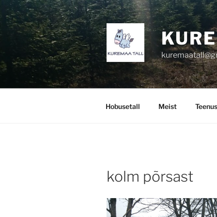
Skip
to
content
KURE
kuremaatall@g
Hobusetall
Meist
Teenu
kolm põrsast