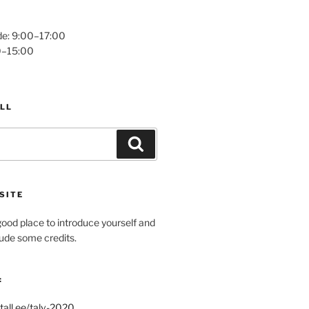
e: 9:00–17:00
0–15:00
LL
Search
SITE
ood place to introduce yourself and
clude some credits.
:
tall.ee/talv-2020