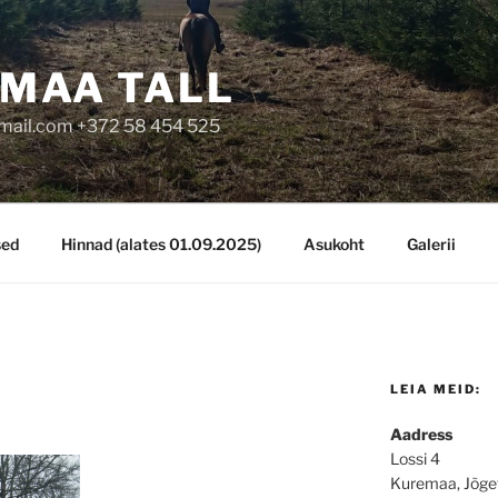
MAA TALL
mail.com +372 58 454 525
sed
Hinnad (alates 01.09.2025)
Asukoht
Galerii
LEIA MEID:
Aadress
Lossi 4
Kuremaa, Jõge