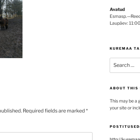
Avatud
Esmasp.—Reed
Laupäev: 11:0
KUREMAA TA
Search
for:
ABOUT THIS 
This may be a g
your site or in
published.
Required fields are marked
*
POSTITUSED
http://kuremaa