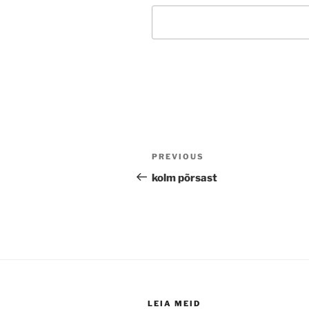
Post
Previous
PREVIOUS
navigation
Post
kolm põrsast
LEIA MEID